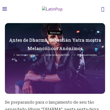
Notícias
Antes de Dharma, Sebastián Yatra mostra
Melancólicos Anónimos
Escrito por
Redacao
24 de janeiro de 2022
387
Visualizações
Se preparando para o lançamento de seu tão
aguardado álbum “DHARMA”, nesta sexta-feira,