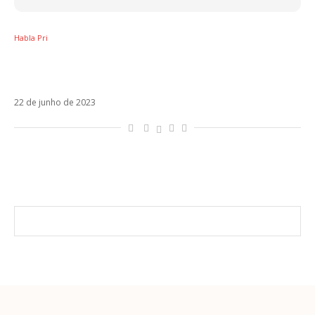
Habla Pri
Sobre Victoria De Angelis, Vasco Rossi e
feminismo
22 de junho de 2023