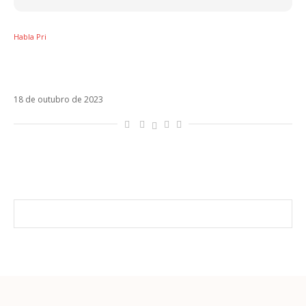
Habla Pri
Sobre Emicida, Fioti, Duda Beat, Juliette,
Bauducco e a naturalização do plágio
18 de outubro de 2023