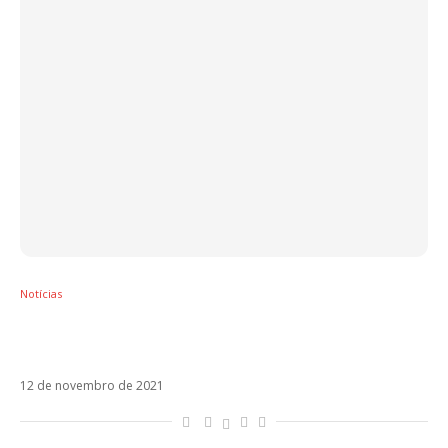
Notícias
Tini consolida melhor fase da carreira com
Bar. Veja!
12 de novembro de 2021