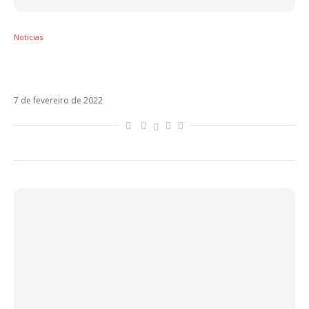
Notícias
Vamos Que Nos Vamos: Abraham Mateo
lança novo single nesta semana
7 de fevereiro de 2022