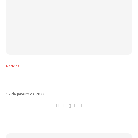
Notícias
Regresé, com Justin Quiles, é o novo single
de Sebastián Yatra
12 de janeiro de 2022