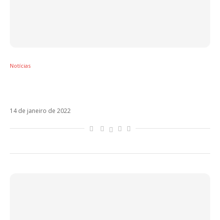
Notícias
Veja Regresé, a collab de Sebastián Yatra,
Justin Quiles e L-Gante
14 de janeiro de 2022