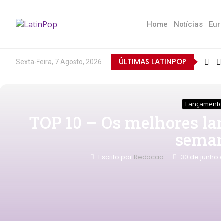
Home
Notícias
Eur
ÚLTIMAS LATINPOP
Sexta-Feira, 7 Agosto, 2026
Lançament
TOP 10 – Os melhores la
sema
Escrito por
Redacao
30 de junho