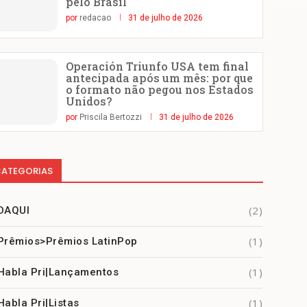
pelo Brasil
por
redacao
31 de julho de 2026
Operación Triunfo USA tem final
antecipada após um mês: por que
o formato não pegou nos Estados
Unidos?
por
Priscila Bertozzi
31 de julho de 2026
ATEGORIAS
(2)
DAQUI
(1)
Prêmios>Prêmios LatinPop
(1)
Habla Pri|Lançamentos
(1)
Habla Pri|Listas