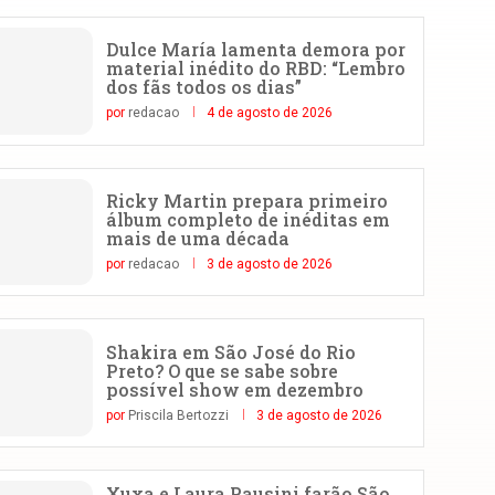
Dulce María lamenta demora por
material inédito do RBD: “Lembro
dos fãs todos os dias”
por
redacao
4 de agosto de 2026
Ricky Martin prepara primeiro
álbum completo de inéditas em
mais de uma década
por
redacao
3 de agosto de 2026
Shakira em São José do Rio
Preto? O que se sabe sobre
possível show em dezembro
por
Priscila Bertozzi
3 de agosto de 2026
Xuxa e Laura Pausini farão São