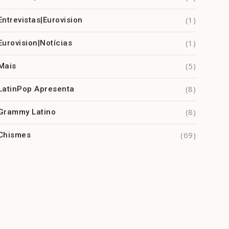
(1)
Entrevistas|Eurovision
(1)
Eurovision|Notícias
(5)
Mais
(8)
LatinPop Apresenta
(8)
Grammy Latino
(69)
Chismes