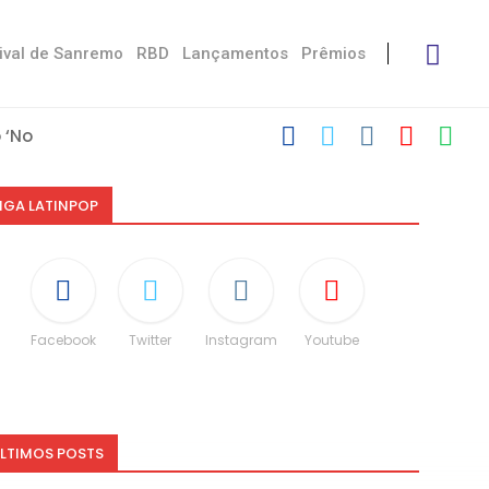
ival de Sanremo
RBD
Lançamentos
Prêmios
‘No Stress’
com Damiano
 Victoria De...
Måneskin
i: “Não é uma...
speito às diferenças”
O e dá spoiler...
IGA LATINPOP
Facebook
Twitter
Instagram
Youtube
LTIMOS POSTS