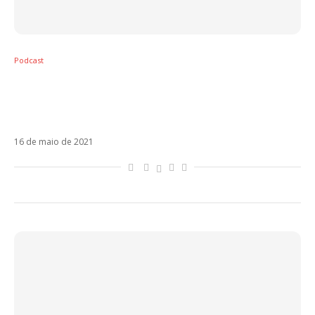
Podcast
Estrenos (14/05): Thalia, Paty Cantú,
Mahmood, Maia Reficco, Danny Ocean,
Justin Quiles
16 de maio de 2021