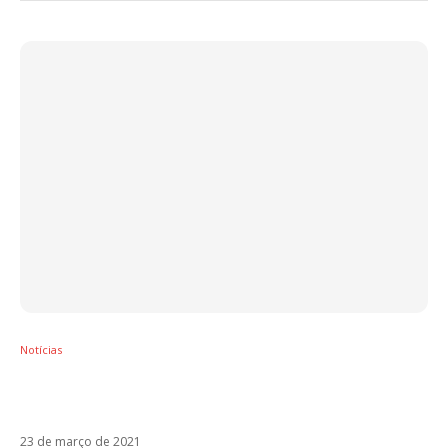
Notícias
Justin Quiles revela a chegada do single
Como Si Nah
23 de março de 2021