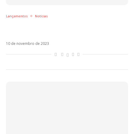
Lançamentos
Notícias
Mon Laferte, María Becerra e Melendi: os
lançamentos da semana
10 de novembro de 2023