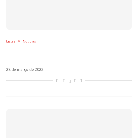
Listas
Notícias
Sol em Áries – Os artistas latinos regidos
por esse signo
28 de março de 2022