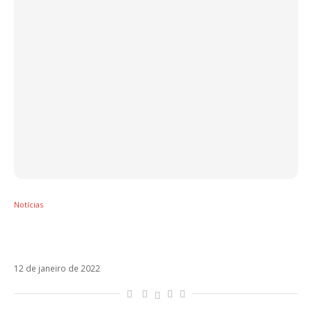
Notícias
Regresé, com Justin Quiles, é o novo single
de Sebastián Yatra
12 de janeiro de 2022