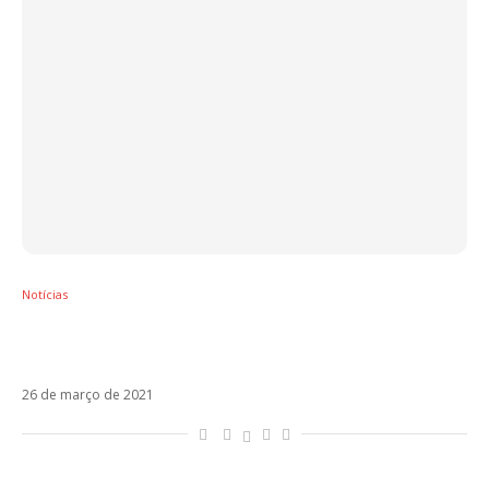
Notícias
Justin Quiles está de volta em Como Si Nah.
Ouça!
26 de março de 2021