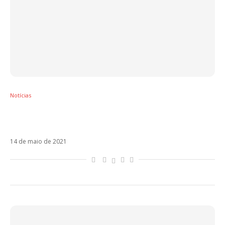
Notícias
Justin Quiles mostra versatilidade em Loco
ao lado de Chimbala e Zion y Lennox
14 de maio de 2021