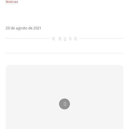
Notícias
Com Maluma na tracklist, Justin Quiles
estreia o álbum La Última Promesa
20 de agosto de 2021