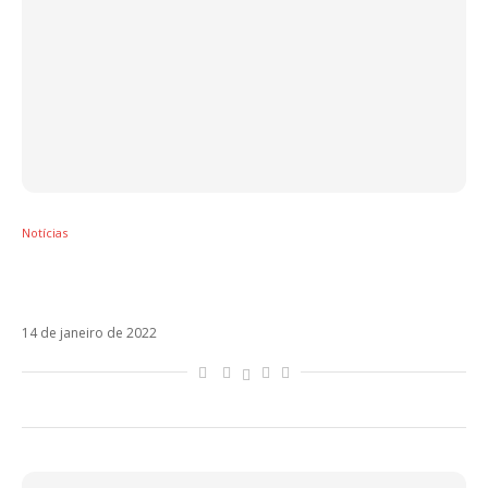
Notícias
Veja Regresé, a collab de Sebastián Yatra,
Justin Quiles e L-Gante
14 de janeiro de 2022