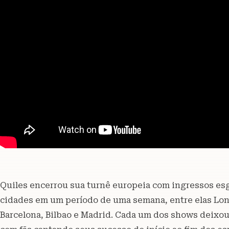
Quiles encerrou sua turnê europeia com ingressos esg
cidades em um período de uma semana, entre elas Lond
Barcelona, Bilbao e Madrid. Cada um dos shows deixou 