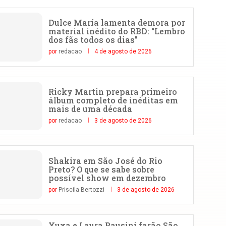
Dulce María lamenta demora por
material inédito do RBD: “Lembro
dos fãs todos os dias”
por
redacao
4 de agosto de 2026
Ricky Martin prepara primeiro
álbum completo de inéditas em
mais de uma década
por
redacao
3 de agosto de 2026
Shakira em São José do Rio
Preto? O que se sabe sobre
possível show em dezembro
por
Priscila Bertozzi
3 de agosto de 2026
Xuxa e Laura Pausini farão São