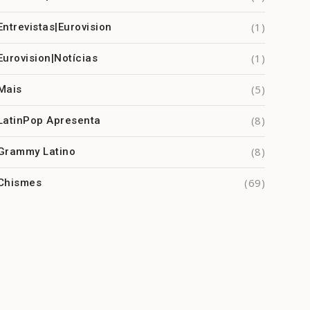
(1)
Entrevistas|Eurovision
(1)
Eurovision|Notícias
(5)
Mais
(8)
LatinPop Apresenta
(8)
Grammy Latino
(69)
Chismes