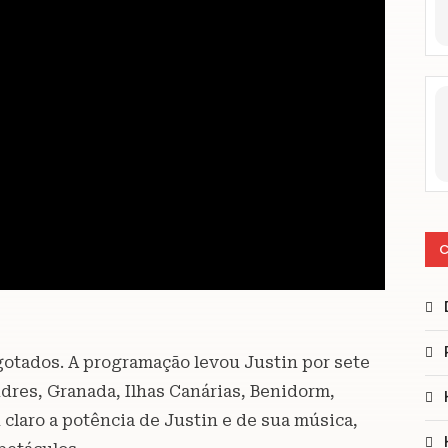
C
otados. A programação levou Justin por sete
res, Granada, Ilhas Canárias, Benidorm,
claro a potência de Justin e de sua música,