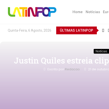
Home
Notícias
Eur
ÚLTIMAS LATINPOP
Quinta-Feira, 6 Agosto, 2026
Notícias
Justin Quiles estreia cli
Escrito por
Redacao
21 de outubr