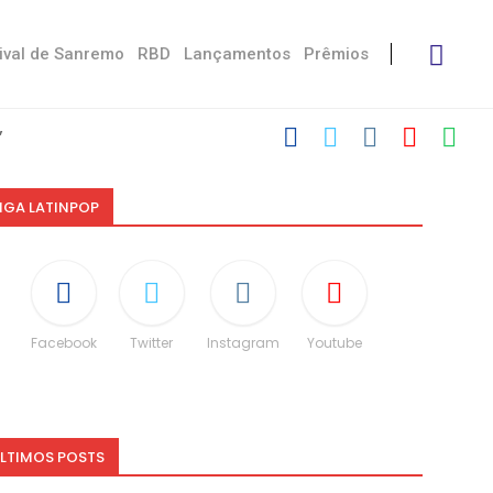
ival de Sanremo
RBD
Lançamentos
Prêmios
’
 com Damiano
 Victoria De...
Måneskin
i: “Não é uma...
espeito às diferenças”
O e dá spoiler...
IGA LATINPOP
Facebook
Twitter
Instagram
Youtube
LTIMOS POSTS