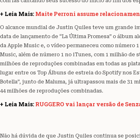
com fãs cantando seus sucesso do início ao fim dos es
+ Leia Mais:
Maite Perroni assume relacionamen
O alcance mundial de Justin Quiles teve um grande im
data de lançamento de “La Última Promesa” o álbum al
da Apple Music e, o vídeo permaneceu como número 1
Music, além de número 1 no iTunes, com 1 milhão de s
milhões de reproduções combinadas em todas as plataf
lugar entre os Top Álbuns de estreia do Spotify nos Es
Botella”, junto de Maluma, já ultrapassou mais de 31 
44 milhões de reproduções combinadas.
+ Leia Mais:
RUGGERO vai lançar versão de Senz
Não há dúvida de que Justin Quiles continua se posic