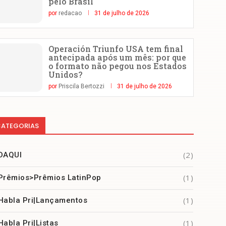
pelo Brasil
por
redacao
31 de julho de 2026
Operación Triunfo USA tem final
antecipada após um mês: por que
o formato não pegou nos Estados
Unidos?
por
Priscila Bertozzi
31 de julho de 2026
ATEGORIAS
(2)
DAQUI
(1)
Prêmios>Prêmios LatinPop
(1)
Habla Pri|Lançamentos
(1)
Habla Pri|Listas