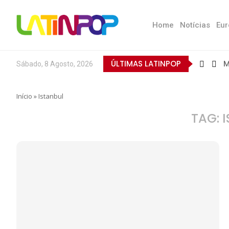
Home
Notícias
Eur
ÚLTIMAS LATINPOP
M
Sábado, 8 Agosto, 2026
B
E
Q
T
N
D
E
L
A
O
Início
»
Istanbul
TAG: