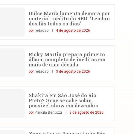
Dulce María lamenta demora por
material inédito do RBD: “Lembro
dos fãs todos os dias”
por
redacao
4 de agosto de 2026
Ricky Martin prepara primeiro
álbum completo de inéditas em
mais de uma década
por
redacao
3 de agosto de 2026
Shakira em São José do Rio
Preto? O que se sabe sobre
possível show em dezembro
por
Priscila Bertozzi
3 de agosto de 2026
Xuxa e Laura Pausini farão São