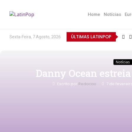
Home
Notícias
Eur
ÚLTIMAS LATINPOP
Sexta-Feira, 7 Agosto, 2026
Notícias
Danny Ocean estreia 
Escrito por
Redacao
7 de fevereir