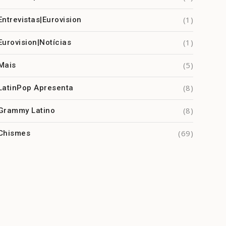
(1)
Entrevistas|Eurovision
(1)
Eurovision|Notícias
(5)
Mais
(8)
LatinPop Apresenta
(8)
Grammy Latino
(69)
Chismes