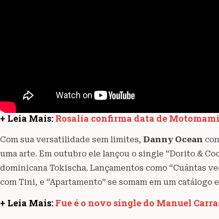
+ Leia Mais:
Rosalía confirma data de Motomami
Com sua versatilidade sem limites,
Danny Ocean
con
uma arte. Em outubro ele lançou o single “Dorito & Co
dominicana Tokischa. Lançamentos como “Cuántas vece
com Tini, e “Apartamento” se somam em um catálogo e
+ Leia Mais:
Fue é o novo single do Manuel Carra