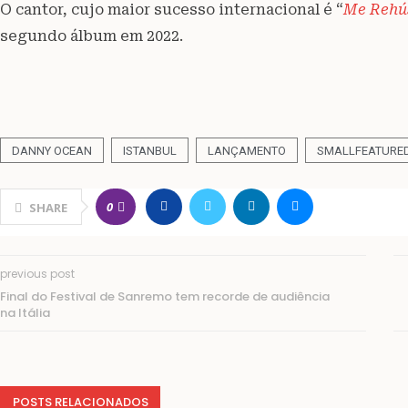
O cantor, cujo maior sucesso internacional é “
Me Rehú
segundo álbum em 2022.
DANNY OCEAN
ISTANBUL
LANÇAMENTO
SMALLFEATURE
0
SHARE
previous post
Final do Festival de Sanremo tem recorde de audiência
na Itália
POSTS RELACIONADOS