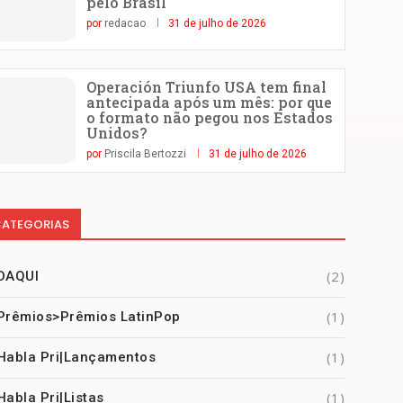
pelo Brasil
por
redacao
31 de julho de 2026
Operación Triunfo USA tem final
antecipada após um mês: por que
o formato não pegou nos Estados
Unidos?
por
Priscila Bertozzi
31 de julho de 2026
ATEGORIAS
(2)
DAQUI
(1)
Prêmios>Prêmios LatinPop
(1)
Habla Pri|Lançamentos
(1)
Habla Pri|Listas