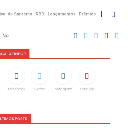
ival de Sanremo
RBD
Lançamentos
Prêmios
‘No Stress’
com Damiano
 Victoria De...
Måneskin
i: “Não é uma...
speito às diferenças”
O e dá spoiler...
IGA LATINPOP
Facebook
Twitter
Instagram
Youtube
LTIMOS POSTS