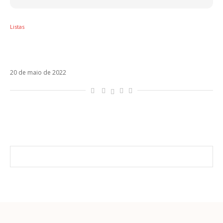
Listas
3 itens que mostram que o mercado latino
também sofre com a inflação do Brasil
20 de maio de 2022