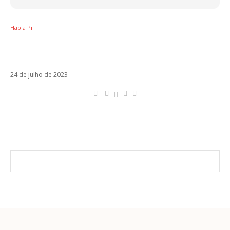
Habla Pri
Os isentões da Espanha: o ensurdecedor
silêncio dos músicos sobre as eleições
24 de julho de 2023