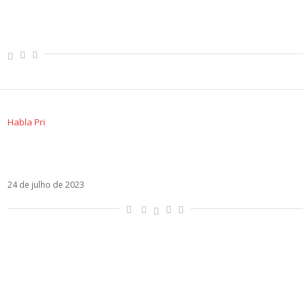
d Bisbal
Habla Pri
Os isentões da Espanha: o ensurdecedor
silêncio dos músicos sobre as eleições
24 de julho de 2023