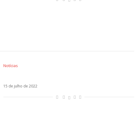
Notícias
David Bisbal apresenta a inédita Tú Me Delatas
15 de julho de 2022