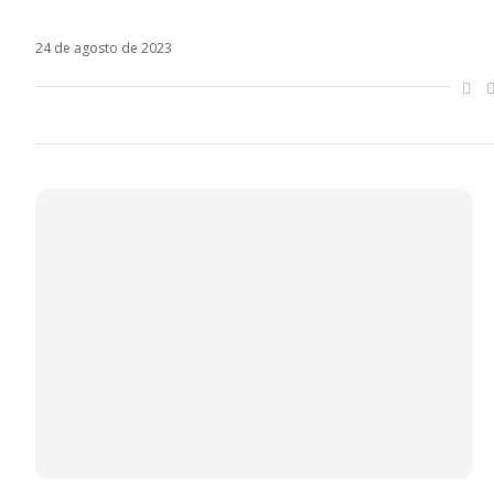
Tengo Roto El Corazón é o novo single do Davi
24 de agosto de 2023