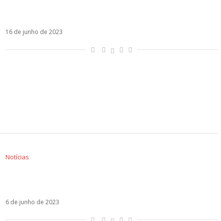
Emilia e David Bisbal são destaque em semana
de lançamentos urbanos
16 de junho de 2023
Notícias
David Bisbal aposta na bachata em Ay Ay Ay,
seu novo single
6 de junho de 2023