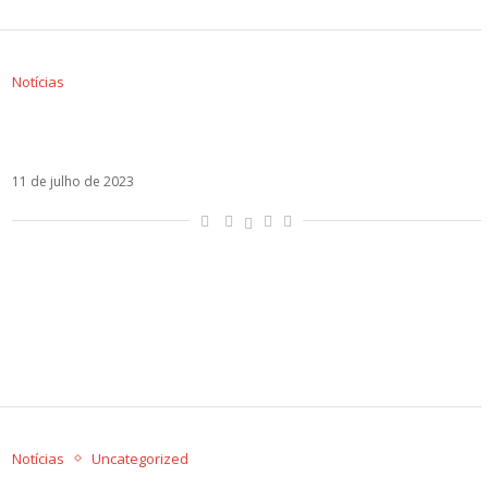
Notícias
David Bisbal teria vetado Chenoa em seu
documentário
11 de julho de 2023
Notícias
Uncategorized