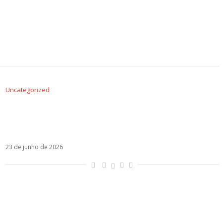
Uncategorized
Manuel Carrasco e David Bisbal são alvos de
ataques homofóbicos após apresentação
histórica em Sevilha
23 de junho de 2026