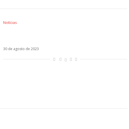
Notícias
David Bisbal apresenta tracklist do álbum Me
Siento Vivo
30 de agosto de 2023