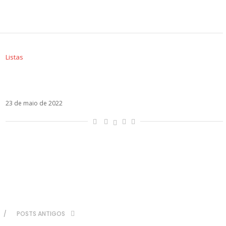
Listas
Sol em Gêmeos – Os artistas latinos regidos
por esse signo
23 de maio de 2022
POSTS ANTIGOS