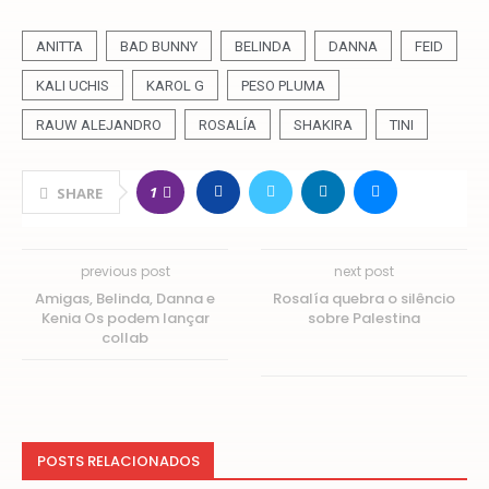
ANITTA
BAD BUNNY
BELINDA
DANNA
FEID
KALI UCHIS
KAROL G
PESO PLUMA
RAUW ALEJANDRO
ROSALÍA
SHAKIRA
TINI
1
SHARE
previous post
next post
Amigas, Belinda, Danna e
Rosalía quebra o silêncio
Kenia Os podem lançar
sobre Palestina
collab
POSTS RELACIONADOS