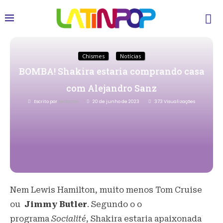
Chismes
Notícias
BOMBA! Shakira estaria comprando casa
com Alejandro Sanz
Escrito por
Redacao
20 de junho de 2023
373
Visualizações
Nem Lewis Hamilton, muito menos Tom Cruise
ou
Jimmy Butler
. Segundo o o
programa
Socialité
, Shakira estaria apaixonada