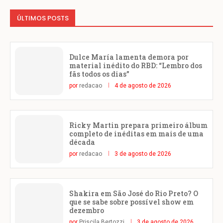
ÚLTIMOS POSTS
Dulce María lamenta demora por
material inédito do RBD: “Lembro dos
fãs todos os dias”
por
redacao
4 de agosto de 2026
Ricky Martin prepara primeiro álbum
completo de inéditas em mais de uma
década
por
redacao
3 de agosto de 2026
Shakira em São José do Rio Preto? O
que se sabe sobre possível show em
dezembro
por
Priscila Bertozzi
3 de agosto de 2026