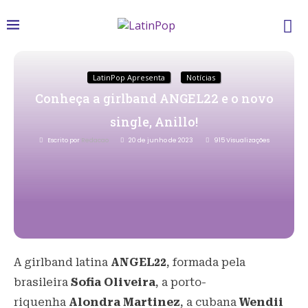
LatinPop Apresenta
Notícias
Conheça a girlband ANGEL22 e o novo
single, Anillo!
Escrito por
Redacao
20 de junho de 2023
915
Visualizações
A girlband latina
ANGEL22
, formada pela
brasileira
Sofia Oliveira
, a porto-
riquenha
Alondra Martinez
, a cubana
Wendii