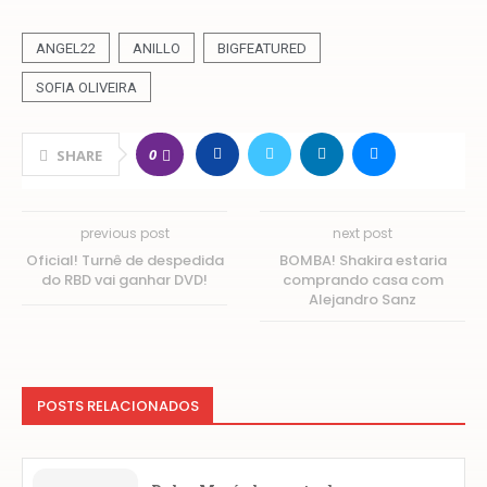
ANGEL22
ANILLO
BIGFEATURED
SOFIA OLIVEIRA
0
SHARE
previous post
next post
Oficial! Turnê de despedida
BOMBA! Shakira estaria
do RBD vai ganhar DVD!
comprando casa com
Alejandro Sanz
POSTS RELACIONADOS