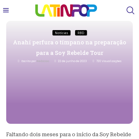
Notícias
RBD
Anahí perfura o tímpano na preparação
para a Soy Rebelde Tour
Escrito por
Redacao
22 de junho de 2023
720
Visualizações
Faltando dois meses para o início da Soy Rebelde