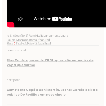
Io Sì (Seen)
Io Sì Remix
Italia
Lançamento
Laura
Pausini
MSN
Oscar
smallfeatured
Share
0
Facebook
Twitter
Linkedin
Email
previous post
Blas Cantó apresenta I’ll Stay, versão em inglês de
Voy a Quedarme
next post
Com Pedro Capó e Dani Martín, Leonel García deixa o
público De Rodillas em novo single