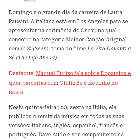
Escrito por
redacao
22 de abril de 2021
384
Visualizações
Domingo é o grande dia da carreira de Laura
Pausini. A italiana está em Los Angeles para se
apresentar na cerimônia do Oscar, na qual
concorre na categoria Melhor Canção Original
com
Io Sì
(Seen)
, tema do filme
La Vita Davanti a
Sé (The Life Ahead).
Destaque:
Manuel Turizo fala sobre Dopamina e
quer parcerias com Giulia Be e Kevinho no
Brasil
Nesta quinta-feira (22), sexta na Itália, ela
publicou o remix da música em todas as suas
versões: italiano, inglês, espanhol, francês e
português. Dave Aude é seu companheiro na