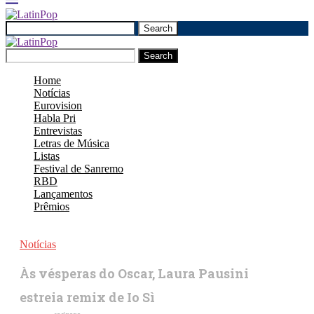
Search
Search
Home
Notícias
Eurovision
Habla Pri
Entrevistas
Letras de Música
Listas
Festival de Sanremo
RBD
Lançamentos
Prêmios
Notícias
Às vésperas do Oscar, Laura Pausini
estreia remix de Io Sì