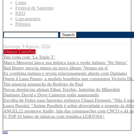
Listas
Festival de Sanremo
RBD
Lançamentos
Prêmios
Search
Domingo, 9 Agosto, 2026
Últimas LatinPop
Tini volta com ‘La Triple T’
Marco Mengoni lança sua música para o verão italiano ‘No Stress’
Bad Bunny mescla ritmos no novo álbum ‘Verano sin ti’
Ex confirma ruptura e revela relacionamento aberto com Damiano
Quem é Luna Passos, a modelo brasileira que conquistou Victoria De.
Tini anuncia separação de Rodrigo de Paul
Novas denúncias afetam Ethan Torchio, baterista do Måneskin
Damiano David e Dove Cameron estão namorando
Escolha de Fedez para Sanremo enfurece Chiara Ferragni: “Não é uma
Laura Pausini: “Anime Parallele é sobre diversidade e respeito às dife
ANGEL22 promove Anillo, fala das comparações com CNCO e dá spoi
O TOP 10 latino de músicas com temática LGBTQIA+