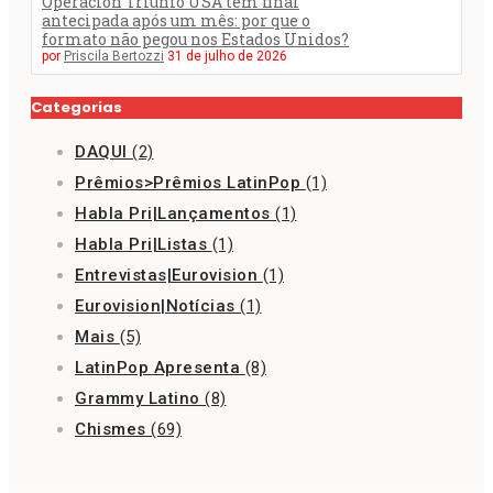
Operación Triunfo USA tem final
antecipada após um mês: por que o
formato não pegou nos Estados Unidos?
por
Priscila Bertozzi
31 de julho de 2026
Categorias
DAQUI
(2)
Prêmios>Prêmios LatinPop
(1)
Habla Pri|Lançamentos
(1)
Habla Pri|Listas
(1)
Entrevistas|Eurovision
(1)
Eurovision|Notícias
(1)
Mais
(5)
LatinPop Apresenta
(8)
Grammy Latino
(8)
Chismes
(69)