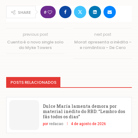
0
SHARE
previous post
next post
Cuenta é o novo single solo
Morat apresenta a inédita –
do Myke Towers
e romântica – De Cero
POSTS RELACIONADOS
Dulce María lamenta demora por
material inédito do RBD: “Lembro dos
fãs todos os dias”
por
redacao
4 de agosto de 2026