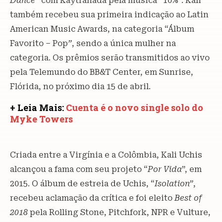
Dance”
com Kaytranada pela música “10%”. Kali
também recebeu sua primeira indicação ao Latin
American Music Awards, na categoria “Álbum
Favorito – Pop
”
, sendo a única mulher na
categoria. Os prêmios serão transmitidos ao vivo
pela Telemundo do BB&T Center, em Sunrise,
Flórida, no próximo dia 15 de abril.
+ Leia Mais:
Cuenta é o novo single solo do
Myke Towers
Criada entre a Virgínia e a Colômbia, Kali Uchis
alcançou a fama com seu projeto “
Por Vida
”, em
2015. O álbum de estreia de Uchis, “
Isolation”
,
recebeu aclamação da crítica e foi eleito
Best of
2018
pela Rolling Stone, Pitchfork, NPR e Vulture,