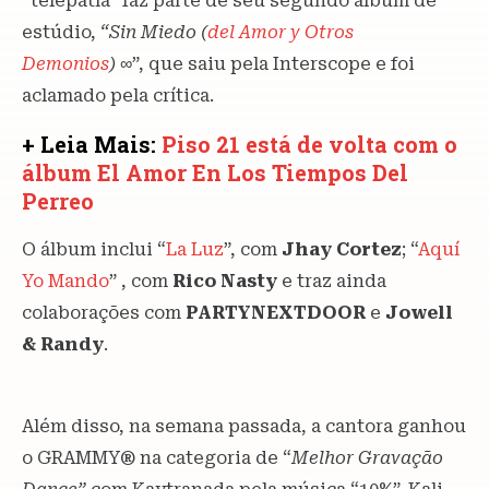
“telepatía” faz parte de seu segundo álbum de
estúdio,
“Sin Miedo (
del Amor y Otros
Demonios
)
∞”, que saiu pela Interscope e foi
aclamado pela crítica.
+ Leia Mais:
Piso 21 está de volta com o
álbum El Amor En Los Tiempos Del
Perreo
O álbum inclui “
La Luz
”, com
Jhay Cortez
; “
Aquí
Yo Mando
” , com
Rico Nasty
e traz ainda
colaborações com
PARTYNEXTDOOR
e
Jowell
& Randy
.
Além disso, na semana passada, a cantora ganhou
o GRAMMY® na categoria de “
Melhor Gravação