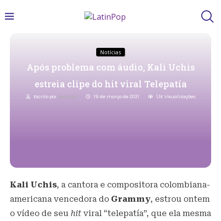
Notícias
Após problema com áudio, Kali Uchis
estreia clipe do hit viral Telepatía
Escrito por
Redacao
19 de março de 2021
1,1K
Visualizações
Kali Uchis
, a cantora e compositora colombiana-
americana vencedora do
Grammy
, estrou ontem
o vídeo de seu
hit
viral “telepatía”, que ela mesma