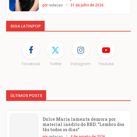
por
redacao
31 de julho de 2026
SIGA LATINPOP
Facebook
Twitter
Instagram
Youtube
ÚLTIMOS POSTS
Dulce María lamenta demora por
material inédito do RBD: “Lembro dos
fãs todos os dias”
por
redacao
4 de agosto de 2026