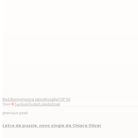
Bad Bunny
música latina
Rosalía
TOP 50
Share
0
Facebook
Twitter
Linkedin
Email
previous post
Letra de puzzle, novo single da Chiara Oliver