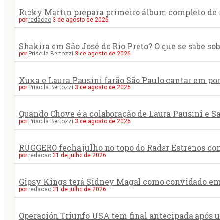
Ricky Martin prepara primeiro álbum completo de
por
redacao
3 de agosto de 2026
Shakira em São José do Rio Preto? O que se sabe s
por
Priscila Bertozzi
3 de agosto de 2026
Xuxa e Laura Pausini farão São Paulo cantar em po
por
Priscila Bertozzi
3 de agosto de 2026
Quando Chove é a colaboração de Laura Pausini e S
por
Priscila Bertozzi
3 de agosto de 2026
RUGGERO fecha julho no topo do Radar Estrenos co
por
redacao
31 de julho de 2026
Gipsy Kings terá Sidney Magal como convidado em 
por
redacao
31 de julho de 2026
Operación Triunfo USA tem final antecipada após u