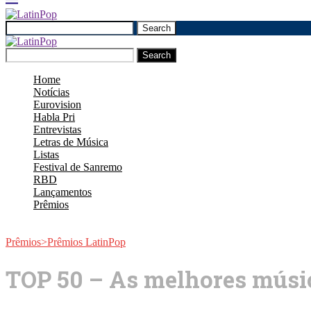
Search
Search
Home
Notícias
Eurovision
Habla Pri
Entrevistas
Letras de Música
Listas
Festival de Sanremo
RBD
Lançamentos
Prêmios
Prêmios>Prêmios LatinPop
TOP 50 – As melhores músic