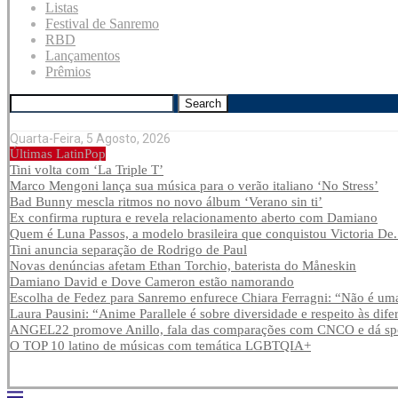
Listas
Festival de Sanremo
RBD
Lançamentos
Prêmios
Search
Quarta-Feira, 5 Agosto, 2026
Últimas LatinPop
Tini volta com ‘La Triple T’
Marco Mengoni lança sua música para o verão italiano ‘No Stress’
Bad Bunny mescla ritmos no novo álbum ‘Verano sin ti’
Ex confirma ruptura e revela relacionamento aberto com Damiano
Quem é Luna Passos, a modelo brasileira que conquistou Victoria De.
Tini anuncia separação de Rodrigo de Paul
Novas denúncias afetam Ethan Torchio, baterista do Måneskin
Damiano David e Dove Cameron estão namorando
Escolha de Fedez para Sanremo enfurece Chiara Ferragni: “Não é uma
Laura Pausini: “Anime Parallele é sobre diversidade e respeito às dife
ANGEL22 promove Anillo, fala das comparações com CNCO e dá spoi
O TOP 10 latino de músicas com temática LGBTQIA+