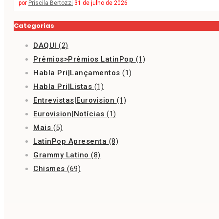
por
Priscila Bertozzi
31 de julho de 2026
Categorias
DAQUI
(2)
Prêmios>Prêmios LatinPop
(1)
Habla Pri|Lançamentos
(1)
Habla Pri|Listas
(1)
Entrevistas|Eurovision
(1)
Eurovision|Notícias
(1)
Mais
(5)
LatinPop Apresenta
(8)
Grammy Latino
(8)
Chismes
(69)