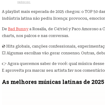
16 de dezembro de 2025
301
Visualizações
Escrito por
redacao
A playlist mais esperada de 2025 chegou: o TOP 50 da
indústria latina não pediu licença: provocou, emocion
De
Bad Bunny
a Rosalía, de C47riel y Paco Amoroso a 
charts, nos palcos e nas conversas.
💿 Hits globais, canções confessionais, experimentaç
💥 Algumas escolhas vão gerar consenso. Outras, deb
👉 Agora queremos saber de você: qual música desse 
E aproveita pra marcar seu artista fav nos comentário
As melhores músicas latinas de 2025