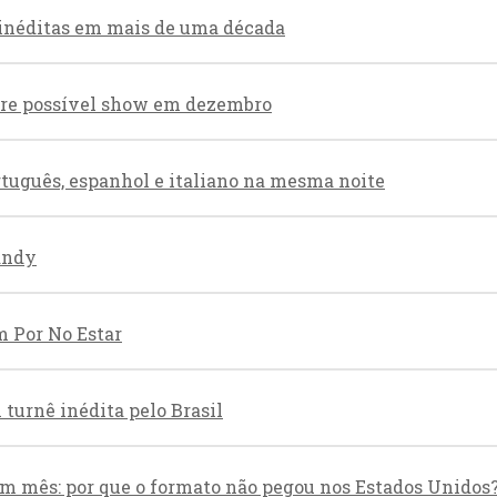
 inéditas em mais de uma década
obre possível show em dezembro
rtuguês, espanhol e italiano na mesma noite
andy
m Por No Estar
turnê inédita pelo Brasil
m mês: por que o formato não pegou nos Estados Unidos