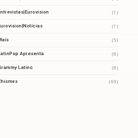
(1)
Entrevistas|Eurovision
(1)
Eurovision|Notícias
(5)
Mais
(8)
LatinPop Apresenta
(8)
Grammy Latino
(69)
Chismes