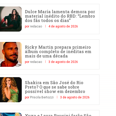
Dulce María lamenta demora por
material inédito do RBD: “Lembro
dos fãs todos os dias”
por
redacao
4 de agosto de 2026
Ricky Martin prepara primeiro
álbum completo de inéditas em
mais de uma década
por
redacao
3 de agosto de 2026
Shakira em São José do Rio
Preto? O que se sabe sobre
possível show em dezembro
por
Priscila Bertozzi
3 de agosto de 2026
Xuxa e Laura Pausini farão São