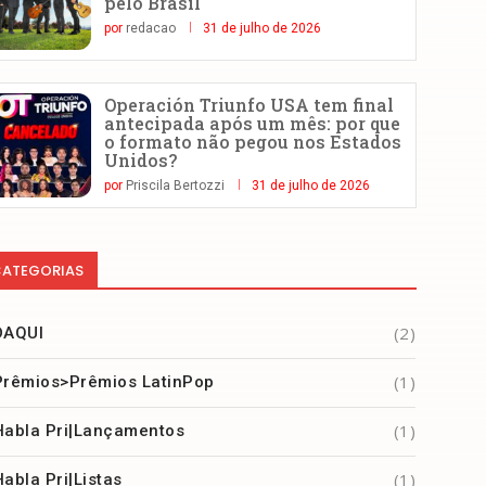
pelo Brasil
por
redacao
31 de julho de 2026
Operación Triunfo USA tem final
antecipada após um mês: por que
o formato não pegou nos Estados
Unidos?
por
Priscila Bertozzi
31 de julho de 2026
ATEGORIAS
(2)
DAQUI
(1)
Prêmios>Prêmios LatinPop
(1)
Habla Pri|Lançamentos
(1)
Habla Pri|Listas