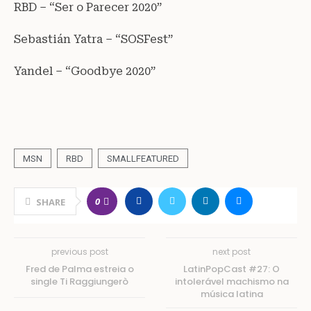
RBD – “Ser o Parecer 2020”
Sebastián Yatra – “SOSFest”
Yandel – “Goodbye 2020”
MSN
RBD
SMALLFEATURED
0
SHARE
previous post
next post
Fred de Palma estreia o
LatinPopCast #27: O
single Ti Raggiungerò
intolerável machismo na
música latina