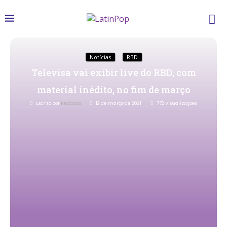
Notícias
RBD
Televisa vai exibir live do RBD, com
material inédito, no fim de março
Escrito por
Redacao
12 de março de 2021
772
Visualizações