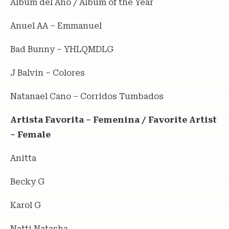
Álbum del Año / Album of the Year
Anuel AA – Emmanuel
Bad Bunny – YHLQMDLG
J Balvin – Colores
Natanael Cano – Corridos Tumbados
Artista Favorita – Femenina / Favorite Artist
– Female
Anitta
Becky G
Karol G
Natti Natasha