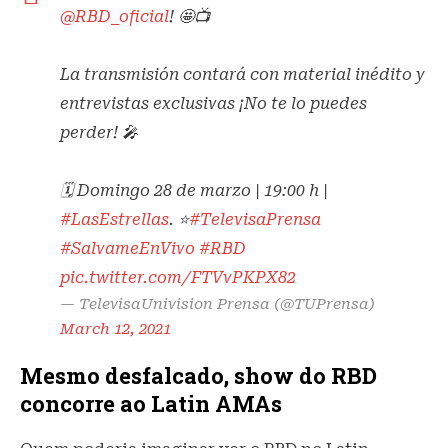
@RBD_oficial
! 🤩📺
La transmisión contará con material inédito y
entrevistas exclusivas ¡No te lo puedes
perder! 🎤
🗓 Domingo 28 de marzo | 19:00 h |
#LasEstrellas
. ⭐️
#TelevisaPrensa
#SalvameEnVivo
#RBD
pic.twitter.com/FTVvPKPX82
— TelevisaUnivision Prensa (@TUPrensa)
March 12, 2021
Mesmo desfalcado, show do RBD
concorre ao Latin AMAs