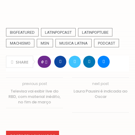
BIGFEATURED
LATINPOPCAST
LATINPOPTUBE
MACHISMO
MSN
MUSICA LATINA
PODCAST
0
SHARE
previous post
next post
Televisa vai exibir live do
Laura Pausini é indicada ao
RBD, com material inédito,
Oscar
no fim de março