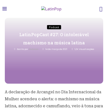
Podcast
LatinPopCast #27: O intolerável
machismo na música latina
Escrito por
Redacao
14 de março de 2021
1,2K
Visualizações
A declaração de Arcangel no Dia Internacional da
Mulher acendeu o alerta: o machismo na música
latina, adormecido e camuflando, veio à tona para