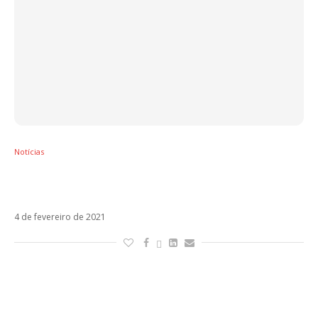
Notícias
Laura Pausini é indicada ao Globo de Ouro
por Io Sì (Seen)
4 de fevereiro de 2021