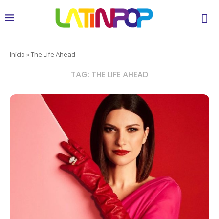
Início
»
The Life Ahead
TAG:
THE LIFE AHEAD