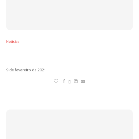
Notícias
Laura Pausini está na pré-seleção do Oscar
2021 com Io Sì (Seen)
9 de fevereiro de 2021