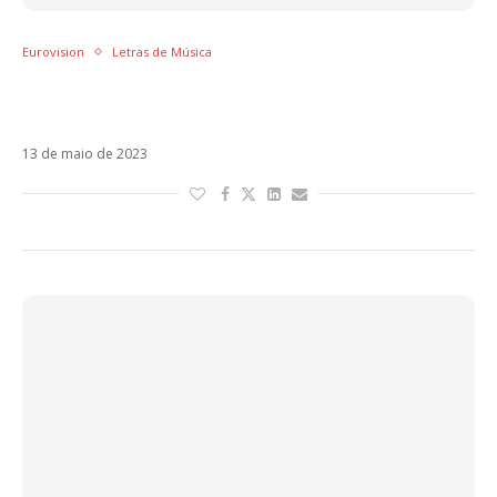
Eurovision
Letras de Música
Letra de Tattoo, música que deu a vitória do
Eurovision à Suécia com a Loreen
13 de maio de 2023