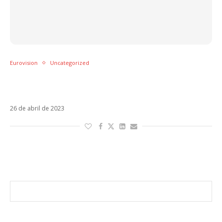
Eurovision
Uncategorized
A duas semanas do início, Loreen é favorita
do Eurovision 2023
26 de abril de 2023