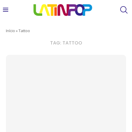
Início
»
Tattoo
TAG:
TATTOO