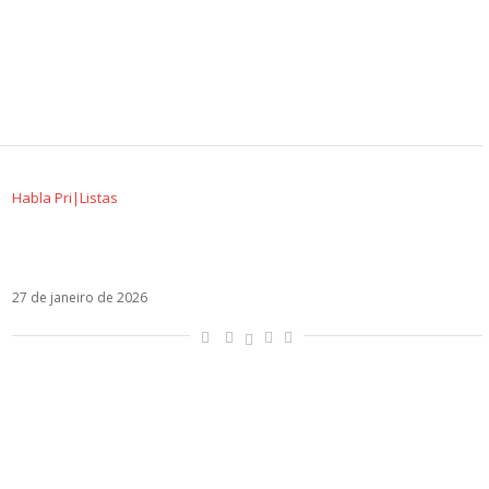
Habla Pri|Listas
Agora é que são ellas: as mulheres que estão
moldando o pop latino
27 de janeiro de 2026