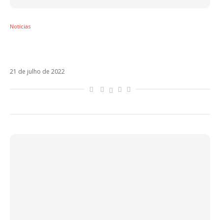
Notícias
MARO relembra Eurovision e projeta futuro
mais leve em novo álbum
21 de julho de 2022