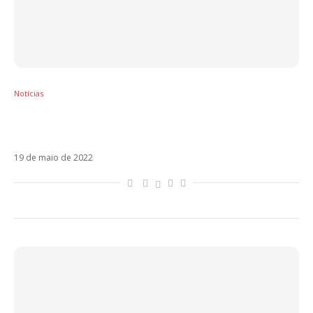
Notícias
Laura Pausini usa canção da Maro em último
post antes de folga das redes sociais
19 de maio de 2022