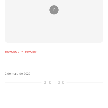
Entrevistas
Eurovision
MARO leva um pouco do Brasil ao palco do
Eurovision
2 de maio de 2022