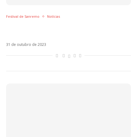
Festival de Sanremo
Notícias
Il Volo pode retornar ao Festival de Sanremo
em 2024
31 de outubro de 2023