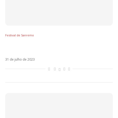
Festival de Sanremo
Alessandra Amoroso pode estrear no
Festival de Sanremo
31 de julho de 2023