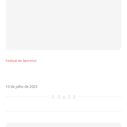
Festival de Sanremo
Festival de Sanremo terá mudanças no
regulamento para 2024
10 de julho de 2023