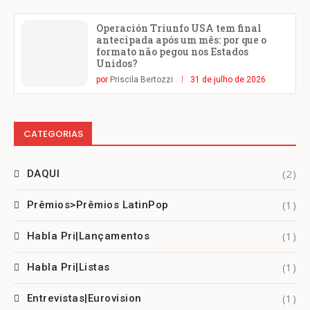
Operación Triunfo USA tem final
antecipada após um mês: por que o
formato não pegou nos Estados
Unidos?
por
Priscila Bertozzi
31 de julho de 2026
CATEGORIAS
(2)
DAQUI
(1)
Prêmios>Prêmios LatinPop
(1)
Habla Pri|Lançamentos
(1)
Habla Pri|Listas
(1)
Entrevistas|Eurovision