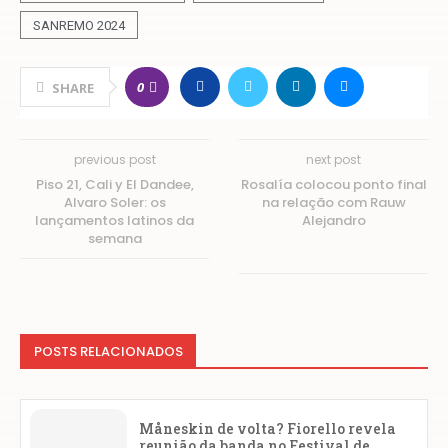
SANREMO 2024
0
SHARE
previous post
next post
Piso 21, Cali y El Dandee,
Rosalía colocou ponto final
Alvaro Soler: os
na relação com Rauw
lançamentos latinos da
Alejandro
semana
POSTS RELACIONADOS
Måneskin de volta? Fiorello revela
reunião da banda no Festival de