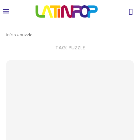
Início
»
puzzle
TAG:
PUZZLE