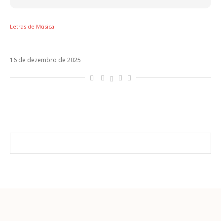
Letras de Música
Letra de puzzle, novo single da Chiara Oliver
16 de dezembro de 2025