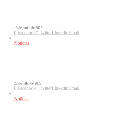
Veja a lista de indicados aos Premios
Juventud 2023
13 de junho de 2023
0
Facebook
Twitter
Linkedin
Email
Notícias
Premios Juventud 2022: a
consagração de Karol G e J Balvin
quase zerado
22 de julho de 2022
0
Facebook
Twitter
Linkedin
Email
Notícias
Veja os indicados aos Premios
Juventud 2022; Anitta concorre em
seis categorias