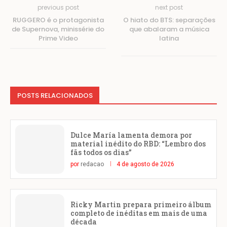
previous post
next post
RUGGERO é o protagonista
O hiato do BTS: separações
de Supernova, minissérie do
que abalaram a música
Prime Video
latina
POSTS RELACIONADOS
Dulce María lamenta demora por
material inédito do RBD: “Lembro dos
fãs todos os dias”
por
redacao
4 de agosto de 2026
Ricky Martin prepara primeiro álbum
completo de inéditas em mais de uma
década