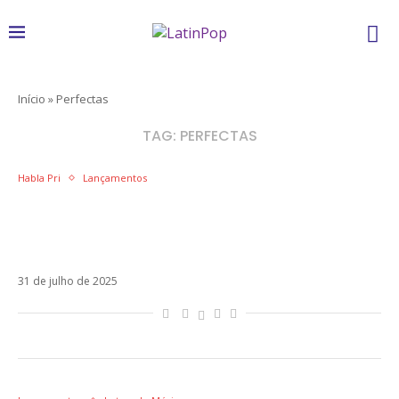
Início
»
Perfectas
TAG:
PERFECTAS
Habla Pri
Lançamentos
Em uma “autoparódia”,Emilia ironiza
perfeição e empodera mulheres no EP
Perfectas
31 de julho de 2025