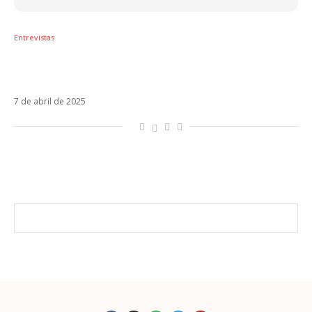
Entrevistas
Di Ferrero inicia nova etapa solo com 7 e fala
sobre retorno do NX Zero. Veja!
7 de abril de 2025