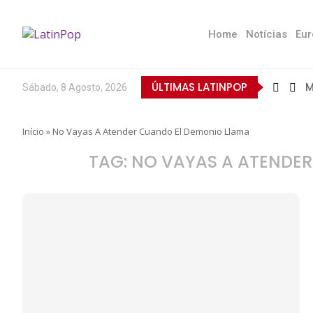
Home
Notícias
Eur
ÚLTIMAS LATINPOP
M
Sábado, 8 Agosto, 2026
B
E
Q
T
N
D
E
L
A
O
Início
»
No Vayas A Atender Cuando El Demonio Llama
TAG:
NO VAYAS A ATENDE