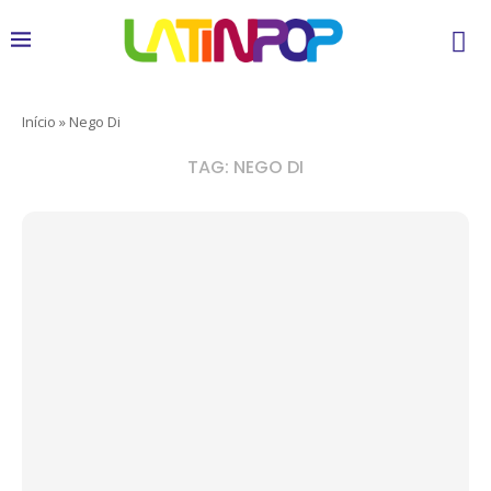
Início
»
Nego Di
TAG:
NEGO DI