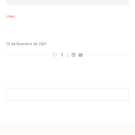
Listas
5 artistas com a mesma rejeição de Nego Di,
do BBB 21
15 de fevereiro de 2021