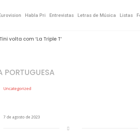
Eurovision
Habla Pri
Entrevistas
Letras de Música
Listas
F
Tini volta com ‘La Triple T’
A PORTUGUESA
Uncategorized
Carolina Deslandes denuncia plágio de cantora
brasileira
7 de agosto de 2023