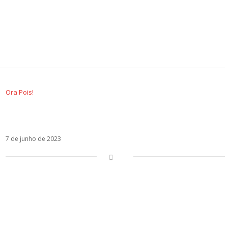
Ora Pois!
Bichinho, da Bárbara Tinoco, traz ironia,
teatralidade e muitas histórias de amor
7 de junho de 2023