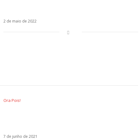
MARO leva um pouco do Brasil ao palco do
Eurovision
2 de maio de 2022
Ora Pois!
Com Ludmilla e Giulia Be, David Carreira lança
tema oficial da seleção de Portugal para o
Euro 2020
7 de junho de 2021