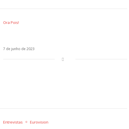
Ora Pois!
As caras da nova – e excelente – geração da
música portuguesa
7 de junho de 2023
Entrevistas
Eurovision