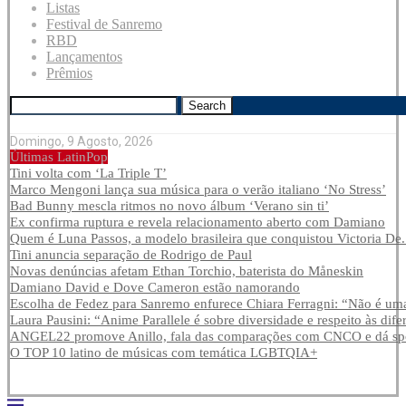
Listas
Festival de Sanremo
RBD
Lançamentos
Prêmios
Search
Domingo, 9 Agosto, 2026
Últimas LatinPop
Tini volta com ‘La Triple T’
Marco Mengoni lança sua música para o verão italiano ‘No Stress’
Bad Bunny mescla ritmos no novo álbum ‘Verano sin ti’
Ex confirma ruptura e revela relacionamento aberto com Damiano
Quem é Luna Passos, a modelo brasileira que conquistou Victoria De.
Tini anuncia separação de Rodrigo de Paul
Novas denúncias afetam Ethan Torchio, baterista do Måneskin
Damiano David e Dove Cameron estão namorando
Escolha de Fedez para Sanremo enfurece Chiara Ferragni: “Não é uma
Laura Pausini: “Anime Parallele é sobre diversidade e respeito às dife
ANGEL22 promove Anillo, fala das comparações com CNCO e dá spoi
O TOP 10 latino de músicas com temática LGBTQIA+