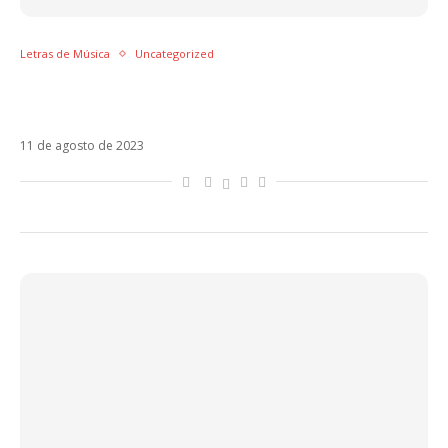
Letras de Música
Uncategorized
Letra de Mi Ex Tenía Razón, single da Karol G
para Anuel e Feid
11 de agosto de 2023