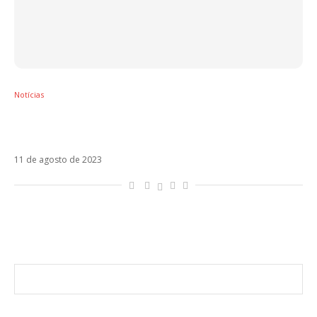
Notícias
Karol G lança o álbum Mañana Será Bonito –
Bichota Season
11 de agosto de 2023