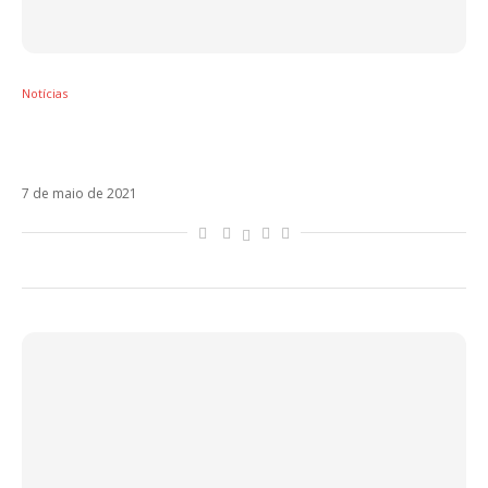
Notícias
Maná apresenta Eres Mi Religión ao lado de
Joy. Veja!
7 de maio de 2021