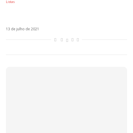
Listas
Dia Mundial do Rock – Como celebrar a data
com música latina!
13 de julho de 2021