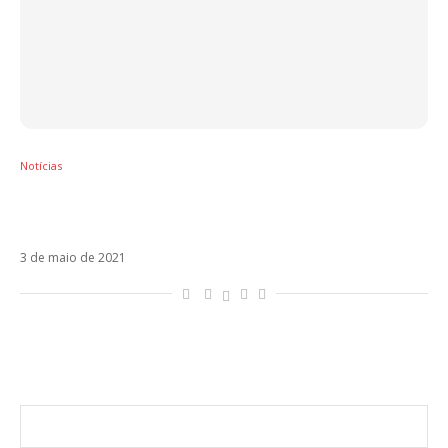
Notícias
Maná vai lançar nova versão de Eres Mi
Religión com Joy
3 de maio de 2021