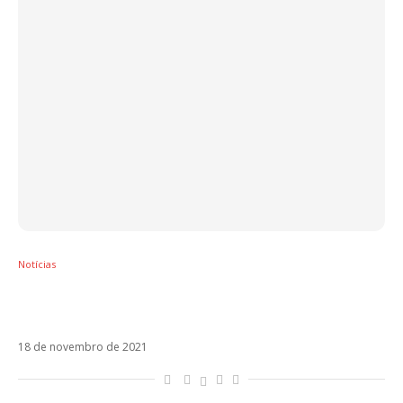
Notícias
Maná vai repaginar Mariposa Traicionera
com Alejandro Fernández
18 de novembro de 2021