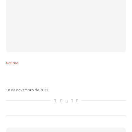
Notícias
Maná e Alejandro Fernández estreiam nova
versão de Mariposa Traicionera
18 de novembro de 2021