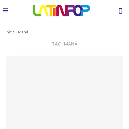
Início
»
Maná
TAG:
MANÁ