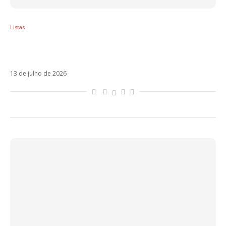
Listas
Dia Mundial do Rock: 10 álbuns fundamentais
para conhecer o rock latino
13 de julho de 2026