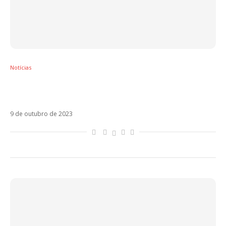
Notícias
Anitta fará sua estreia no Viña del Mar em
2024. Veja o line-up!
9 de outubro de 2023