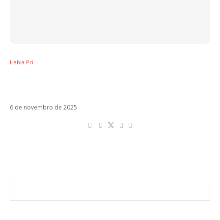
Habla Pri
Rosalía quebra paradigmas e transforma
Lux em obra-magna da música
6 de novembro de 2025