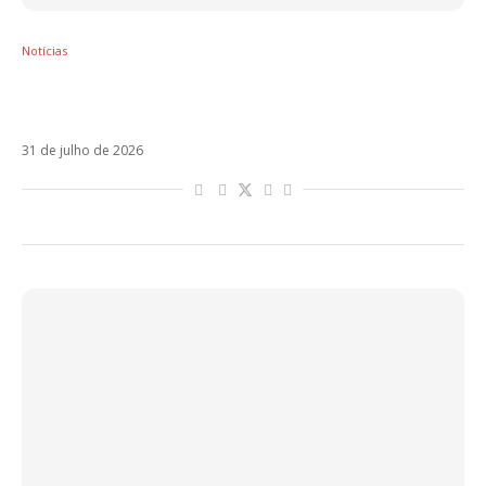
Notícias
Rosalía chega à Argentina após polêmica e
dá pistas de colaboração com Bizarrap
31 de julho de 2026