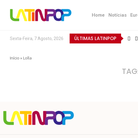
Home
Notícias
Eur
ÚLTIMAS LATINPOP
Sexta-Feira, 7 Agosto, 2026
Início
»
Lolla
TAG