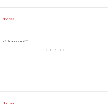
Notícias
Shakira quebra recordes com braço latino-
americano de sua nova turnê
28 de abril de 2025
Notícias