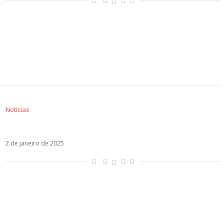
Notícias
Vaza suposto setlist da nova turnê da Shakira
2 de janeiro de 2025