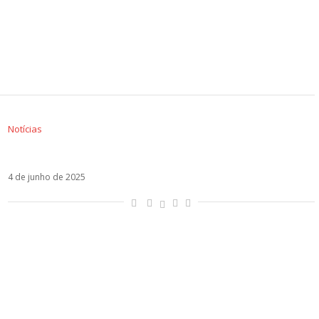
Notícias
Shakira deve voltar ao Brasil ainda em 2025
4 de junho de 2025