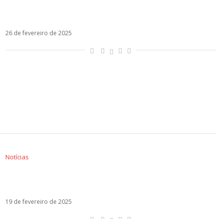
Shakira faria novos shows no Brasil no fim do
ano?
26 de fevereiro de 2025
Notícias
A história de Antologia, hit que emociona
Shakira em sua nova turnê
19 de fevereiro de 2025