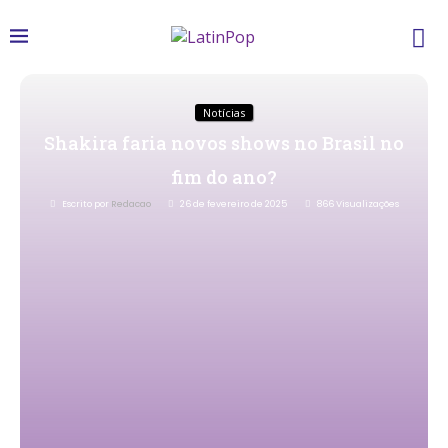
Notícias
Shakira faria novos shows no Brasil no
fim do ano?
Escrito por
Redacao
26 de fevereiro de 2025
866
Visualizações