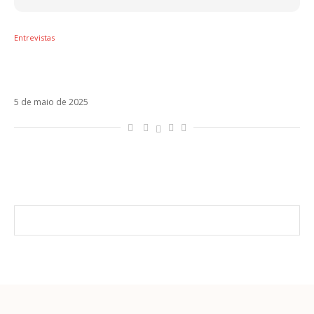
Entrevistas
Com muito humor, Kevin Johansen e Liniers
trazem turnê inédita ao Brasil
5 de maio de 2025