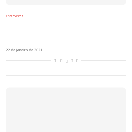
Entrevistas
Lauren Jauregui fala sobre parceria com
Pabllo Vittar, primeiro disco e influência
latina. Veja!
22 de janeiro de 2021