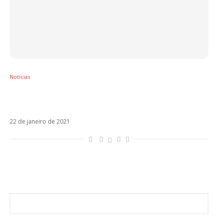
Notícias
Lauren Jauregui lança remix de Lento com
Pabllo Vittar
22 de janeiro de 2021