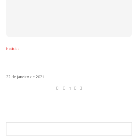
Notícias
Lauren Jauregui lança remix de Lento com
Pabllo Vittar
22 de janeiro de 2021