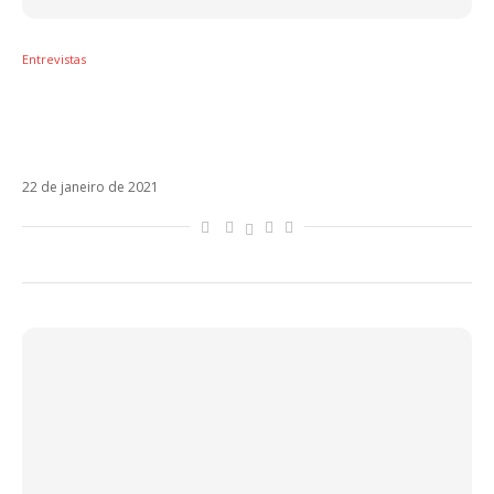
Entrevistas
Lauren Jauregui fala sobre parceria com
Pabllo Vittar, primeiro disco e influência
latina. Veja!
22 de janeiro de 2021