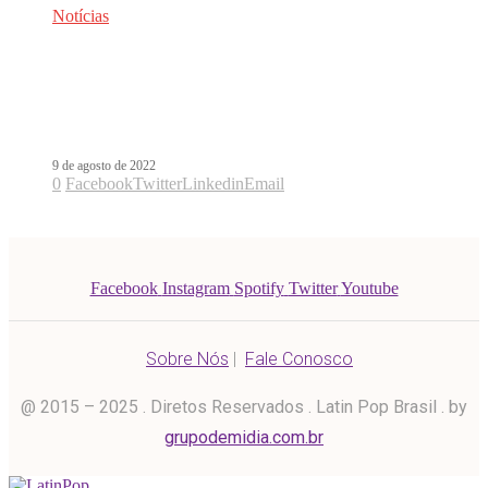
Notícias
Empresário de Kaly Jay fala sobre
collab de Barcllay com Cazzu:
“Fake”
9 de agosto de 2022
0
Facebook
Twitter
Linkedin
Email
Facebook
Instagram
Spotify
Twitter
Youtube
Sobre Nós
|
Fale Conosco
@ 2015 – 2025 . Diretos Reservados . Latin Pop Brasil . by
grupodemidia.com.br