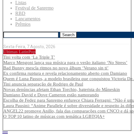
Listas
Festival de Sanremo
RBD
Lançamentos
Prêmios
Search
Sexta-Feira, 7 Agosto, 2026
Últimas LatinPop
Tini volta com ‘La Triple T’
Marco Mengoni lança sua música para o verão italiano ‘No Stress’
Bad Bunny mescla ritmos no novo álbum ‘Verano sin ti’
Ex confirma ruptura e revela relacionamento aberto com Damiano
Quem é Luna Passos, a modelo brasileira que conquistou Victoria De.
Tini anuncia separação de Rodrigo de Paul
Novas denúncias afetam Ethan Torchio, baterista do Måneskin
Damiano David e Dove Cameron estão namorando
Escolha de Fedez para Sanremo enfurece Chiara Ferragni: “Não é uma
Laura Pausini: “Anime Parallele é sobre diversidade e respeito às dife
ANGEL22 promove Anillo, fala das comparações com CNCO e dá spoi
O TOP 10 latino de músicas com temática LGBTQIA+