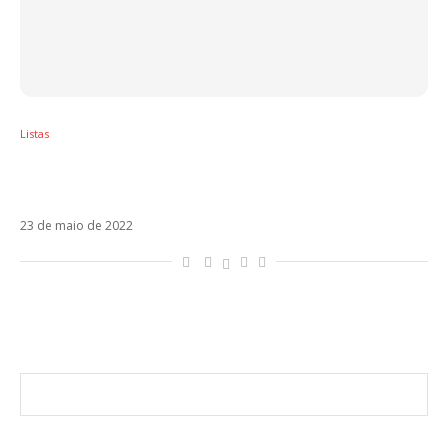
Listas
Sol em Gêmeos – Os artistas latinos regidos
por esse signo
23 de maio de 2022