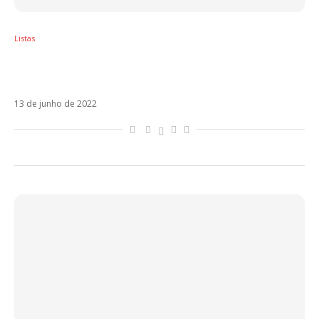
Listas
Brrrr! Tá frio aí? 5 músicas pra esquentar o
clima
13 de junho de 2022