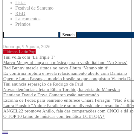
Listas
Festival de Sanremo
RBD
Lançamentos
Prêmios
Search
Domingo, 9 Agosto, 2026
Últimas LatinPop
Tini volta com ‘La Triple T’
Marco Mengoni lança sua música para o verão italiano ‘No Stress’
Bad Bunny mescla ritmos no novo álbum ‘Verano sin ti’
Ex confirma ruptura e revela relacionamento aberto com Damiano
Quem é Luna Passos, a modelo brasileira que conquistou Victoria De.
Tini anuncia separação de Rodrigo de Paul
Novas denúncias afetam Ethan Torchio, baterista do Måneskin
Damiano David e Dove Cameron estão namorando
Escolha de Fedez para Sanremo enfurece Chiara Ferragni: “Não é uma
Laura Pausini: “Anime Parallele é sobre diversidade e respeito às dife
ANGEL22 promove Anillo, fala das comparações com CNCO e dá spoi
O TOP 10 latino de músicas com temática LGBTQIA+