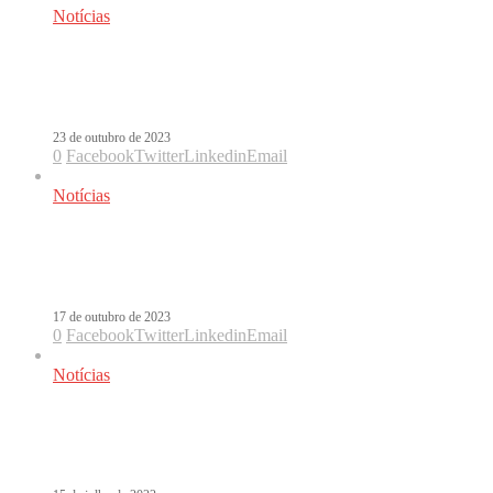
Notícias
J Balvin adiciona Florianópolis à tour
de Carnaval pelo Brasil
23 de outubro de 2023
0
Facebook
Twitter
Linkedin
Email
Notícias
URGENTE: J Balvin virá ao Brasil
em 2024, diz jornalista
17 de outubro de 2023
0
Facebook
Twitter
Linkedin
Email
Notícias
Ingressos para ver J Balvin no Brasil
custam de R$ 145 a R$ 1,2 mil