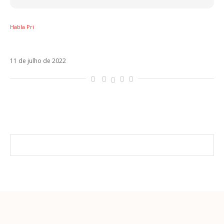
Habla Pri
Qual é o hit latino de 2022?
11 de julho de 2022